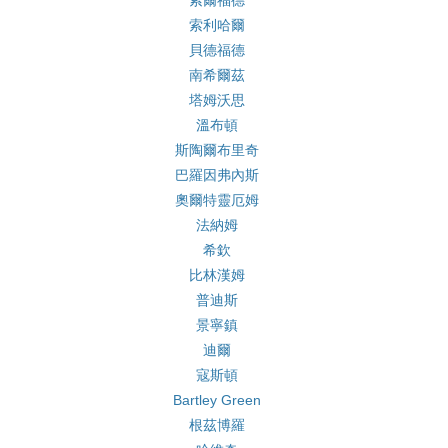
索爾福德
索利哈爾
貝德福德
南希爾茲
塔姆沃思
溫布頓
斯陶爾布里奇
巴羅因弗內斯
奧爾特靈厄姆
法納姆
希欽
比林漢姆
普迪斯
景寧鎮
迪爾
寇斯頓
Bartley Green
根茲博羅