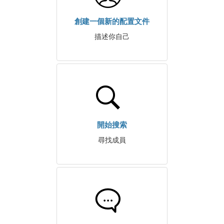
創建一個新的配置文件
描述你自己
開始搜索
尋找成員