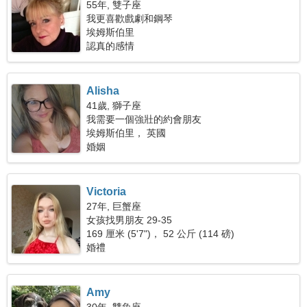
55年, 雙子座
我更喜歡戲劇和鋼琴
埃姆斯伯里
認真的感情
Alisha
41歲, 獅子座
我需要一個強壯的約會朋友
埃姆斯伯里， 英國
婚姻
Victoria
27年, 巨蟹座
女孩找男朋友 29-35
169 厘米 (5'7")， 52 公斤 (114 磅)
婚禮
Amy