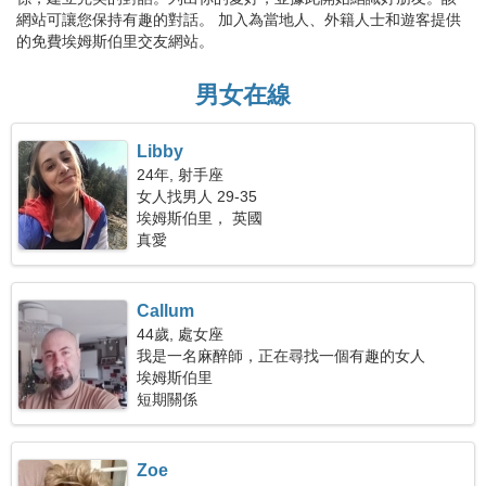
網站可讓您保持有趣的對話。 加入為當地人、外籍人士和遊客提供
的免費埃姆斯伯里交友網站。
男女在線
Libby
24年, 射手座
女人找男人 29-35
埃姆斯伯里， 英國
真愛
Callum
44歲, 處女座
我是一名麻醉師，正在尋找一個有趣的女人
埃姆斯伯里
短期關係
Zoe