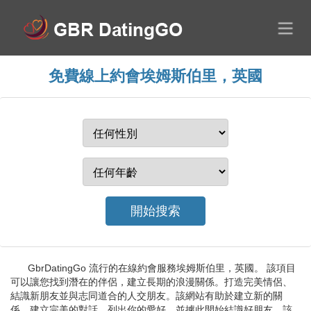
免費線上約會埃姆斯伯里，英國
GbrDatingGo 流行的在線約會服務埃姆斯伯里，英國。 該項目
可以讓您找到潛在的伴侶，建立長期的浪漫關係。打造完美情侶、
結識新朋友並與志同道合的人交朋友。該網站有助於建立新的關
係，建立完美的對話。列出你的愛好，並據此開始結識好朋友。該