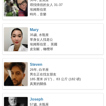
30年, 雙魚座
尋找情侶的女人 31-37
埃姆斯伯里
時尚，音樂
Mary
35歲, 水瓶座
單身女人找老公
埃姆斯伯里， 英國
皮划艇，橄欖球
Steven
26年, 白羊座
男生正在找女朋友
185 厘米 (6'1")， 83 公斤 (182 磅)
真實的關係
Joseph
57歲, 水瓶座