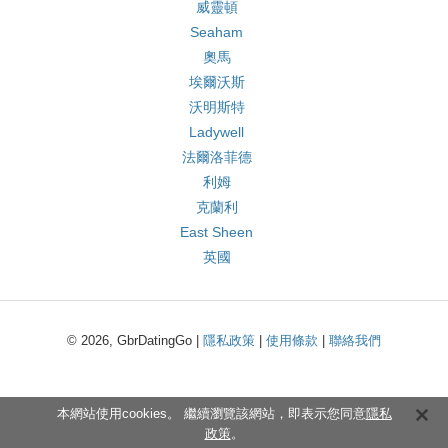
威靈頓
Seaham
奧馬
埃爾沃斯
沃明斯特
Ladywell
法爾洛菲德
利姆
克蘭利
East Sheen
英國
© 2026, GbrDatingGo |
隱私政策
|
使用條款
|
聯絡我們
本網站使用cookies。 繼續瀏覽該網站，即表示您同意
隱私
政策
。