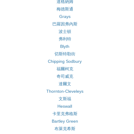
達格納姆
梅德斯通
Grays
巴羅因弗內斯
波士頓
弗利特
Blyth
切斯特勒街
Chipping Sodbury
福爾柯克
奇司威克
達爾文
Thornton-Cleveleys
文斯福
Heswall
卡里克弗格斯
Bartley Green
布萊克希斯