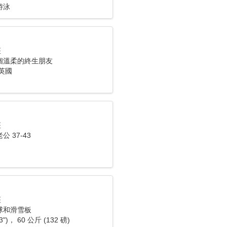
游泳
座
個溫柔的終生朋友
英國
座
 37-43
座
球和滑雪板
3")， 60 公斤 (132 磅)