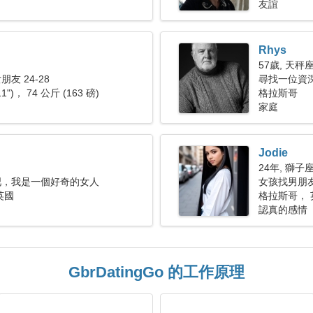
友誼
Rhys
57歲, 天秤
友 24-28
尋找一位資深
11")， 74 公斤 (163 磅)
格拉斯哥
家庭
Jodie
24年, 獅子
吧，我是一個好奇的女人
女孩找男朋
英國
格拉斯哥， 
認真的感情
GbrDatingGo 的工作原理