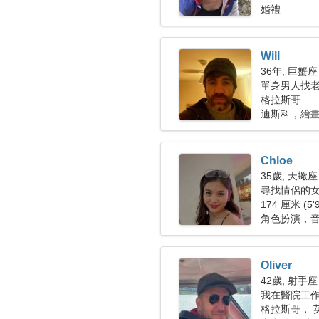
婚禮
Will
36年, 巨蟹座
單身男人找老婆
格拉斯哥
迪斯科，繪
Chloe
35歲, 天蠍座
尋找情侶的
174 厘米 (5'
角色扮演，
Oliver
42歲, 射手座
我在醫院工
格拉斯哥， 