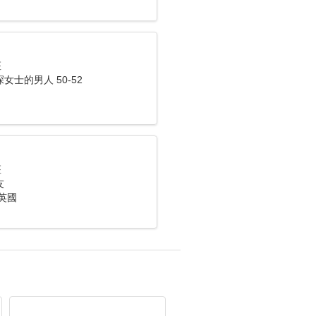
座
女士的男人 50-52
座
友
英國