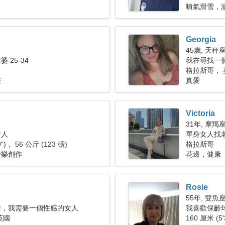
噴氣滑雪，
Georgia
45歲, 天秤
 25-34
我在尋找一
格拉斯哥， 
畫
真愛
Victoria
31年, 摩羯
女人
單身女人找老公
9")， 56 公斤 (123 磅)
格拉斯哥
音樂創作
花邊，健康
Rosie
55年, 雙魚
作，我需要一個性感的女人
我喜歡保齡
英國
160 厘米 (5'