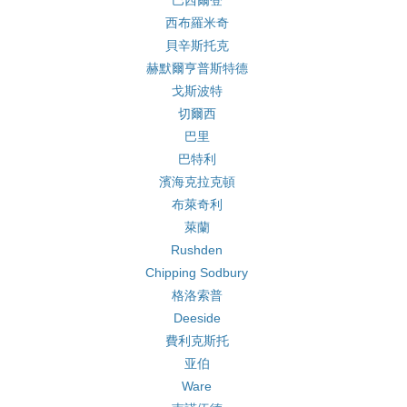
巴西爾登
西布羅米奇
貝辛斯托克
赫默爾亨普斯特德
戈斯波特
切爾西
巴里
巴特利
濱海克拉克頓
布萊奇利
萊蘭
Rushden
Chipping Sodbury
格洛索普
Deeside
費利克斯托
亚伯
Ware