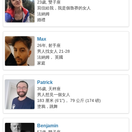
23歲, 雙子座
寫信給我，我是個魯莽的女人
法納姆
婚禮
Max
26年, 射手座
男人找女人 21-28
法納姆， 英國
家庭
Patrick
35歲, 天秤座
男人想見一個女人
183 厘米 (6'1")， 79 公斤 (174 磅)
塗鴉，跳舞
Benjamin