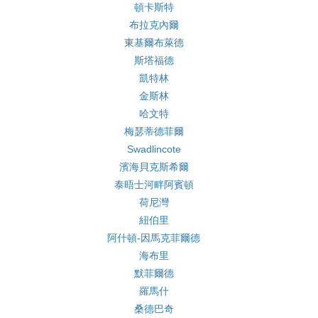
頓卡斯特
布拉克內爾
東基爾布萊德
斯塔福德
凱特林
金斯林
哈文特
梅瑟蒂德菲爾
Swadlincote
濱海貝克斯希爾
泰晤士河畔阿賓頓
荷尼灣
紐伯里
阿什頓-因馬克菲爾德
海布里
默菲爾德
羅馬什
桑德巴奇