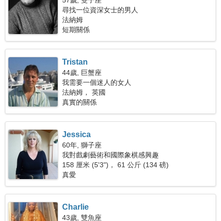
57歲, 雙子座
尋找一位資深女士的男人
法納姆
短期關係
Tristan
44歲, 巨蟹座
我需要一個迷人的女人
法納姆， 英國
真實的關係
Jessica
60年, 獅子座
我對戲劇藝術和國際象棋感興趣
158 厘米 (5'3")， 61 公斤 (134 磅)
真愛
Charlie
43歲, 雙魚座