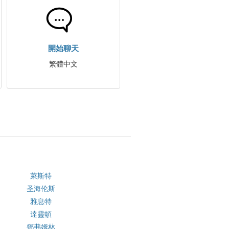
開始聊天
繁體中文
萊斯特
圣海伦斯
雅息特
達靈頓
鄧弗姆林