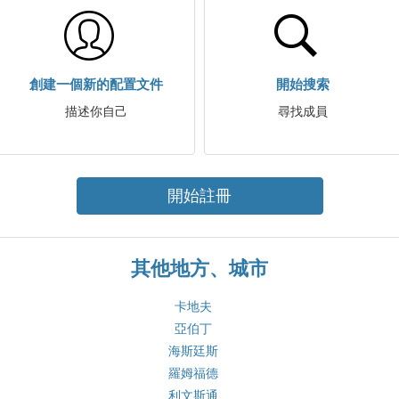
創建一個新的配置文件
開始搜索
描述你自己
尋找成員
開始註冊
其他地方、城市
卡地夫
亞伯丁
海斯廷斯
羅姆福德
利文斯通