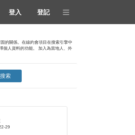
登入
登記
立牢固的關係。在線約會項目在搜索引擎中
擇個人資料的功能。 加入為當地人、外
座
2-29