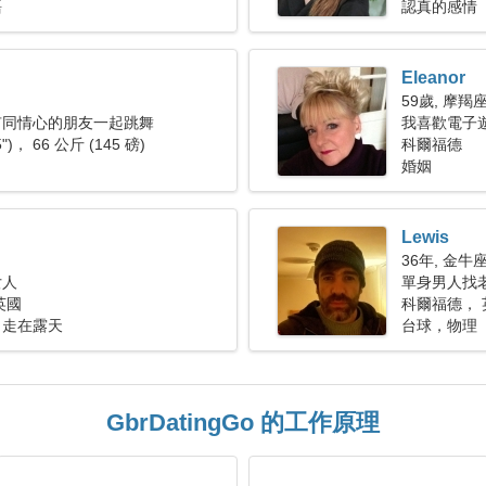
語
認真的感情
Eleanor
59歲, 摩羯
有同情心的朋友一起跳舞
我喜歡電子
5")， 66 公斤 (145 磅)
科爾福德
婚姻
Lewis
36年, 金牛
女人
單身男人找
英國
科爾福德， 
，走在露天
台球，物理
GbrDatingGo 的工作原理