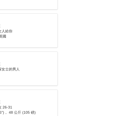
座
女人給你
英國
座
深女士的男人
座
26-31
6")， 48 公斤 (105 磅)