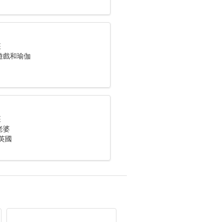
座
遊戲和瑜伽
座
老婆
英國