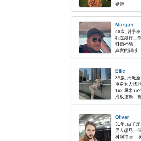
婚禮
Morgan
46歲, 射手座
我在銀行工
科爾福德
真實的關係
Ellie
35歲, 天蠍座
單身女人找
162 厘米 (5'
滑板運動，
Oliver
31年, 白羊座
男人想見一
科爾福德， 