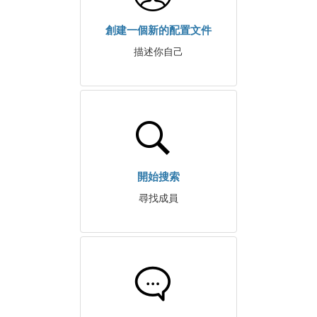
創建一個新的配置文件
描述你自己
開始搜索
尋找成員