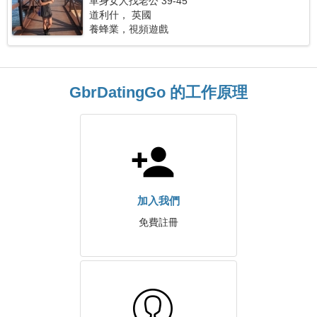
單身女人找老公 39-45
道利什， 英國
養蜂業，視頻遊戲
GbrDatingGo 的工作原理
加入我們
免費註冊