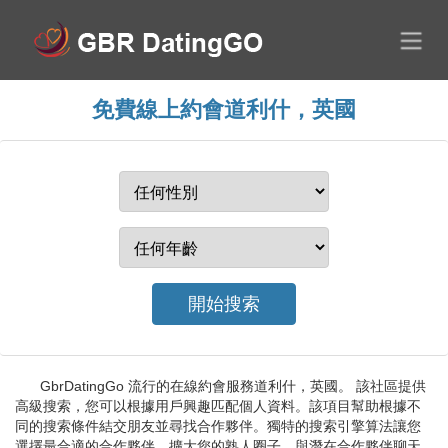
免費線上約會道利什，英國
GbrDatingGo 流行的在線約會服務道利什，英國。 該社區提供
高級搜索，您可以根據用戶興趣匹配個人資料。該項目幫助根據不
同的搜索條件結交朋友並尋找合作夥伴。獨特的搜索引擎算法讓您
選擇最合適的合作夥伴，擴大您的熟人圈子。與潛在合作夥伴聊天