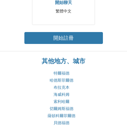
開始聊天
繁體中文
開始註冊
其他地方、城市
特爾福德
哈德斯菲爾德
布拉克本
海威科姆
索利哈爾
切爾姆斯福德
薩頓科爾菲爾德
貝德福德