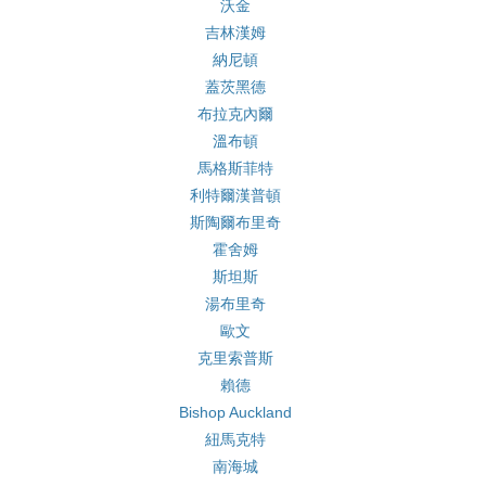
沃金
吉林漢姆
納尼頓
蓋茨黑德
布拉克內爾
溫布頓
馬格斯菲特
利特爾漢普頓
斯陶爾布里奇
霍舍姆
斯坦斯
湯布里奇
歐文
克里索普斯
賴德
Bishop Auckland
紐馬克特
南海城