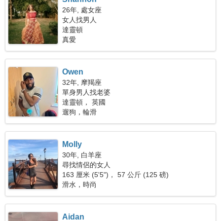
26年, 處女座
女人找男人
達靈頓
真愛
Owen
32年, 摩羯座
單身男人找老婆
達靈頓， 英國
遛狗，輪滑
Molly
30年, 白羊座
尋找情侶的女人
163 厘米 (5'5")， 57 公斤 (125 磅)
滑水，時尚
Aidan