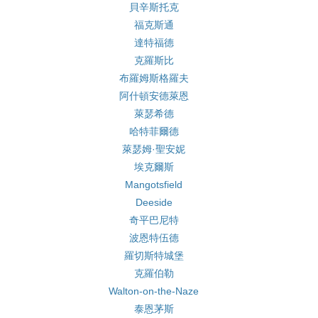
貝辛斯托克
福克斯通
達特福德
克羅斯比
布羅姆斯格羅夫
阿什頓安德萊恩
萊瑟希德
哈特菲爾德
萊瑟姆·聖安妮
埃克爾斯
Mangotsfield
Deeside
奇平巴尼特
波恩特伍德
羅切斯特城堡
克羅伯勒
Walton-on-the-Naze
泰恩茅斯