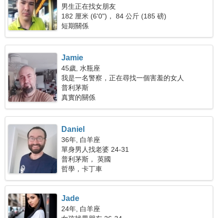
男生正在找女朋友
182 厘米 (6'0")， 84 公斤 (185 磅)
短期關係
Jamie
45歲, 水瓶座
我是一名警察，正在尋找一個害羞的女人
普利茅斯
真實的關係
Daniel
36年, 白羊座
單身男人找老婆 24-31
普利茅斯， 英國
哲學，卡丁車
Jade
24年, 白羊座