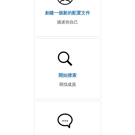
創建一個新的配置文件
描述你自己
開始搜索
尋找成員