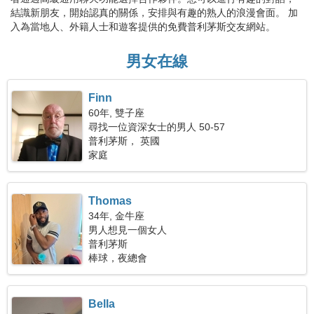
結識新朋友，開始認真的關係，安排與有趣的熟人的浪漫會面。 加
入為當地人、外籍人士和遊客提供的免費普利茅斯交友網站。
男女在線
Finn
60年, 雙子座
尋找一位資深女士的男人 50-57
普利茅斯， 英國
家庭
Thomas
34年, 金牛座
男人想見一個女人
普利茅斯
棒球，夜總會
Bella