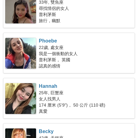
33年, 雙魚座
尋找情侶的女人
普利茅斯
旅行，幽默
Phoebe
22歲, 處女座
我是一個衝動的女人
普利茅斯， 英國
認真的感情
Hannah
25年, 巨蟹座
女人找男人
174 厘米 (5'9")， 50 公斤 (110 磅)
真愛
Becky