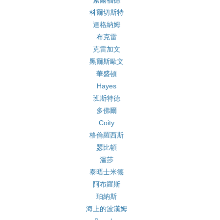
索爾福德
科爾切斯特
達格納姆
布克雷
克雷加文
黑爾斯歐文
華盛頓
Hayes
班斯特德
多佛爾
Coity
格倫羅西斯
瑟比頓
溫莎
泰晤士米德
阿布羅斯
珀納斯
海上的波漢姆