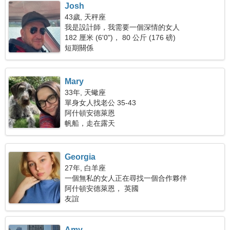
Josh
43歲, 天秤座
我是設計師，我需要一個深情的女人
182 厘米 (6'0")， 80 公斤 (176 磅)
短期關係
Mary
33年, 天蠍座
單身女人找老公 35-43
阿什頓安德萊恩
帆船，走在露天
Georgia
27年, 白羊座
一個無私的女人正在尋找一個合作夥伴
阿什頓安德萊恩， 英國
友誼
Amy