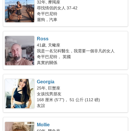
32年, 摩羯座
尋找情侶的女人 37-42
奇平巴尼特
遛狗，汽車
Ross
41歲, 天蠍座
我是一名兒科醫生，我需要一個非凡的女人
奇平巴尼特， 英國
真實的關係
Georgia
25年, 巨蟹座
女孩找男朋友
168 厘米 (5'7")， 51 公斤 (112 磅)
友誼
Mollie