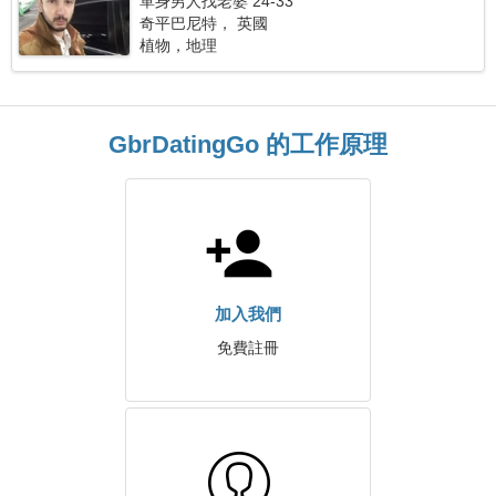
單身男人找老婆 24-33
奇平巴尼特， 英國
植物，地理
GbrDatingGo 的工作原理
加入我們
免費註冊