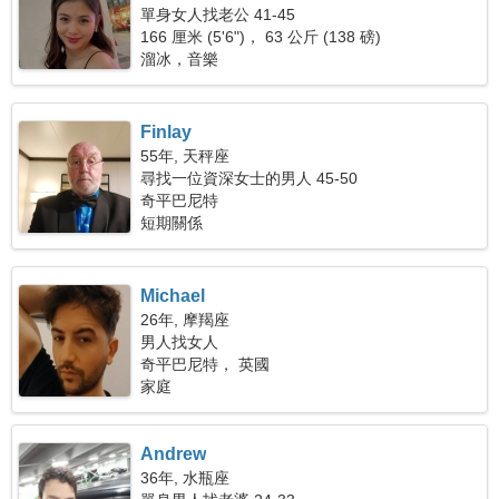
單身女人找老公 41-45
166 厘米 (5'6")， 63 公斤 (138 磅)
溜冰，音樂
Finlay
55年, 天秤座
尋找一位資深女士的男人 45-50
奇平巴尼特
短期關係
Michael
26年, 摩羯座
男人找女人
奇平巴尼特， 英國
家庭
Andrew
36年, 水瓶座