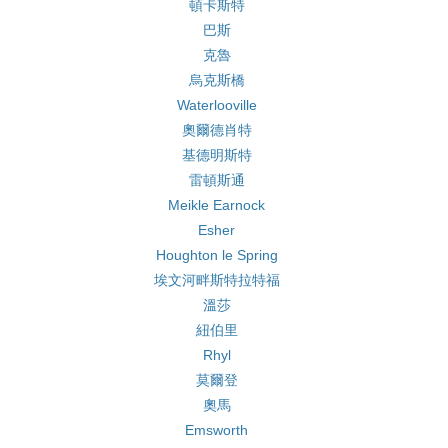
頓卡斯特
巴斯
克魯
烏克斯橋
Waterlooville
奧爾德肖特
基德明斯特
雷頓斯通
Meikle Earnock
Esher
Houghton le Spring
埃文河畔斯特拉特福
溫莎
紐伯里
Rhyl
莫爾登
奧馬
Emsworth