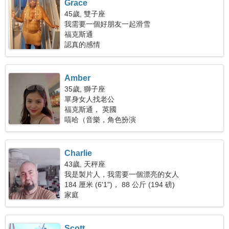
Grace
45歲, 雙子座
我需要一個好朋友一起滑雪
福克斯通
認真的感情
Amber
35歲, 獅子座
單身女人找老公
福克斯通， 英國
嘻哈（音樂，角色扮演
Charlie
43歲, 天秤座
我是製片人，我需要一個漂亮的女人
184 厘米 (6'1")， 88 公斤 (194 磅)
家庭
Scott