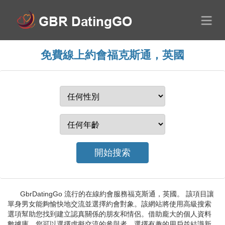
免費線上約會福克斯通，英國
GbrDatingGo 流行的在線約會服務福克斯通，英國。 該項目讓
單身男女能夠愉快地交流並選擇約會對象。該網站將使用高級搜索
選項幫助您找到建立認真關係的朋友和情侶。借助龐大的個人資料
數據庫，您可以選擇虛擬交流的參與者，選擇有趣的用戶並結識新