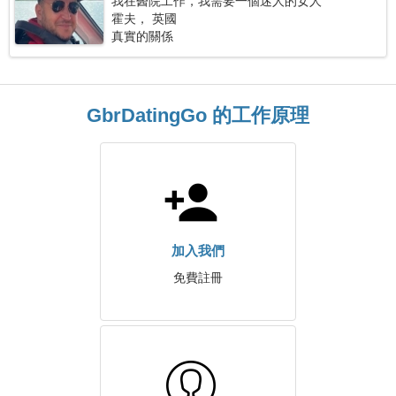
我在醫院工作，我需要一個迷人的女人
霍夫， 英國
真實的關係
GbrDatingGo 的工作原理
加入我們
免費註冊