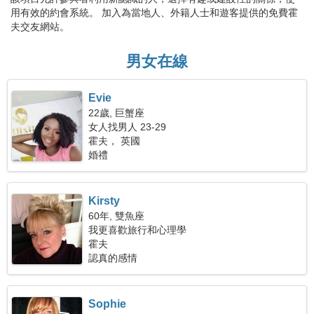
用有效的約會系統。 加入為當地人、外籍人士和遊客提供的免費霍
夫交友網站。
男女在線
Evie
22歲, 巨蟹座
女人找男人 23-29
霍夫， 英國
婚禮
Kirsty
60年, 雙魚座
我更喜歡旅行和心理學
霍夫
認真的感情
Sophie