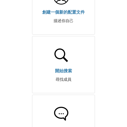
創建一個新的配置文件
描述你自己
開始搜索
尋找成員