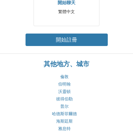
開始聊天
繁體中文
開始註冊
其他地方、城市
倫敦
伯明翰
沃靈頓
彼得伯勒
普尔
哈德斯菲爾德
海斯廷斯
雅息特