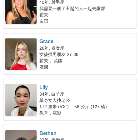
40年, 射手座
我需要一個了不起的人一起去露營
霍夫
友誼
Grace
26年, 處女座
女孩找男朋友 27-38
霍夫， 英國
婚姻
Lily
34年, 白羊座
單身女人找老公
172 厘米 (5'8")， 58 公斤 (127 磅)
教育，電影
Bethan