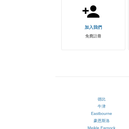
加入我們
免費註冊
德比
牛津
Eastbourne
豪恩斯洛
Meikle Earnock