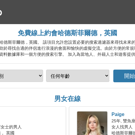
免費線上約會哈德斯菲爾德，英國
線約會服務哈德斯菲爾德，英國。 該項目允許您設置必要的搜索過濾器來尋找未
助於尋找合適的伴侶進行浪漫的會面和愉快的虛擬交流。由於方便的常規
資料數據庫和一個方便的搜索引擎。 加入為當地人、外籍人士和遊客提
男女在線
Paige
25年, 雙魚
深女士的男人
女人找男人
， 英國
哈德斯菲爾