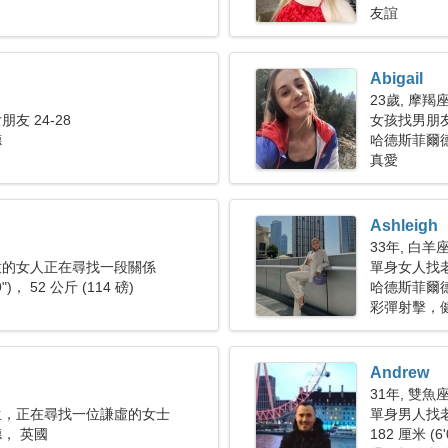
友誼
Abigail
23歲, 摩羯
友 24-28
女孩找男朋
德
哈德斯菲爾德
真愛
Ashleigh
33年, 白羊
意的女人正在尋找一段關係
單身女人找
9")， 52 公斤 (114 磅)
哈德斯菲爾
彩彈射擊，
Andrew
31年, 雙魚
生，正在尋找一位謙虛的女士
單身男人找老婆
， 英國
182 厘米 (6'