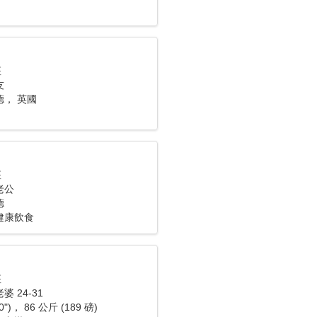
座
友
， 英國
座
老公
德
健康飲食
座
 24-31
0")， 86 公斤 (189 磅)