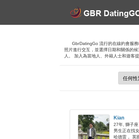
GbrDatingGo 流行的在
照片進行交互，並選擇日期和關係的候
人。 加入為當地人、外籍人士和遊客
Kian
27年, 獅子座
男生正在找
哈德雷， 英