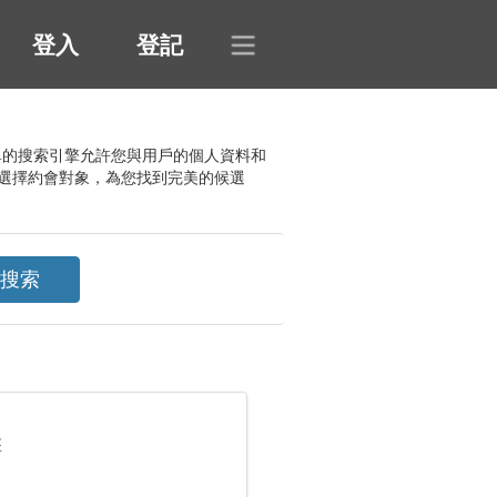
登入
登記
簡單的搜索引擎允許您與用戶的個人資料和
選擇約會對象，為您找到完美的候選
座