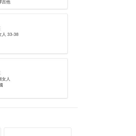
彈吉他
座
 33-38
座
個女人
國