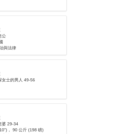
座
老公
國
政治與法律
座
女士的男人 49-56
座
 29-34
10")， 90 公斤 (198 磅)