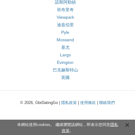
諾斯阿勒頓
班布里奇
Viewpark
迪兹伯里
Pyle
Mossend
基尤
Largs
Evington
巴克赫斯特山
英國
© 2026, GbrDatingGo |
隱私政策
|
使用條款
|
聯絡我們
本網站使用cookies。 繼續瀏覽該網站，即表示您同意
隱私
政策
。