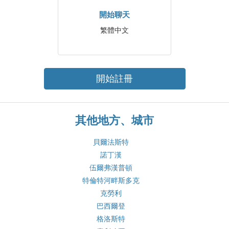
開始聊天
繁體中文
開始註冊
其他地方、城市
貝爾法斯特
諾丁漢
伍爾弗漢普頓
特倫特河畔斯多克
克勞利
巴西爾登
格洛斯特