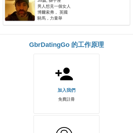
35歲, 獅子座
男人想見一個女人
博爾索弗， 英國
騎馬，力量舉
GbrDatingGo 的工作原理
加入我們
免費註冊