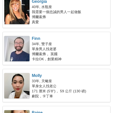
Georgia
40年, 水瓶座
我需要一個忠誠的男人一起做飯
博爾索弗
真愛
Finn
34年, 雙子座
單身男人找老婆
博爾索弗， 英國
卡拉OK，創業精神
Molly
33年, 天蠍座
單身女人找老公
171 厘米 (5'8")， 59 公斤 (130 磅)
劇院，卡丁車
Paige