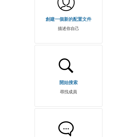
創建一個新的配置文件
描述你自己
開始搜索
尋找成員