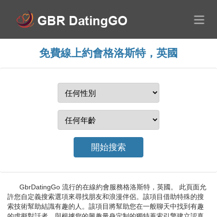
免費線上約會格洛斯特，英國
GbrDatingGo 流行的在線約會服務格洛斯特，英國。 此頁面允
許您自定義搜索選項來尋找朋友和浪漫伴侶。該項目借助特殊的搜
索技術幫助結識有趣的人。該項目將幫助您在一般聊天中找到有趣
的虛擬對話者。與根據您的興趣量身定制的獨特蒐索引擎建立認真