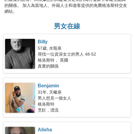
的關係。 加入為當地人、外籍人士和遊客提供的免費格洛斯特交友
網站。
男女在線
Billy
57歲, 水瓶座
尋找一位資深女士的男人 48-52
格洛斯特， 英國
真實的關係
Benjamin
31年, 天蠍座
男人想見一個女人
格洛斯特
烹飪，漂流
Alisha