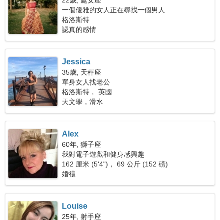
22歲, 處女座
一個優雅的女人正在尋找一個男人
格洛斯特
認真的感情
Jessica
35歲, 天秤座
單身女人找老公
格洛斯特， 英國
天文學，滑水
Alex
60年, 獅子座
我對電子遊戲和健身感興趣
162 厘米 (5'4")， 69 公斤 (152 磅)
婚禮
Louise
25年, 射手座