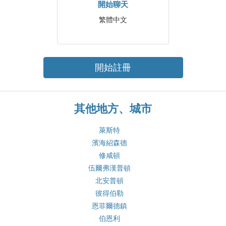
開始聊天
繁體中文
開始註冊
其他地方、城市
萊斯特
濱海紹森德
修咸頓
伍爾弗漢普頓
北安普頓
彼得伯勒
恩菲爾德鎮
伯恩利