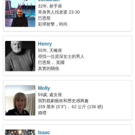
32年, 射手座
單身男人找老婆 23-30
巴恩斯
彩彈射擊，時尚
Henry
55年, 天蠍座
尋找一位資深女士的男人
巴恩斯， 英國
真實的關係
Molly
59歲, 處女座
我對戲劇藝術和歷史感興趣
159 厘米 (5'3")， 62 公斤 (136 磅)
婚禮
Isaac