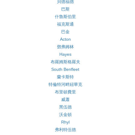
貝德福德
巴斯
什魯斯伯里
福克斯通
巴金
Acton
鄧弗姆林
Hayes
布羅姆斯格羅夫
South Benfleet
蘭卡斯特
特倫特河畔紐華克
布里頓費里
威蕭
黑伍德
沃金頓
Rhyl
弗利特伍德