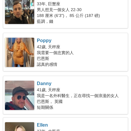
33年, 巨蟹座
男人想見一個女人 22-30
188 厘米 (6'3")， 85 公斤 (187 磅)
藍調，錢
Poppy
42歲, 天秤座
我需要一個忠實的人
巴恩斯
認真的感情
Danny
41歲, 天秤座
我是一名外科醫生，正在尋找一個浪漫的女人
巴恩斯， 英國
短期關係
Ellen