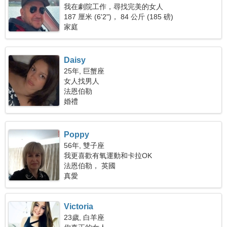
我在劇院工作，尋找完美的女人
187 厘米 (6'2")， 84 公斤 (185 磅)
家庭
Daisy
25年, 巨蟹座
女人找男人
法恩伯勒
婚禮
Poppy
56年, 雙子座
我更喜歡有氧運動和卡拉OK
法恩伯勒， 英國
真愛
Victoria
23歲, 白羊座