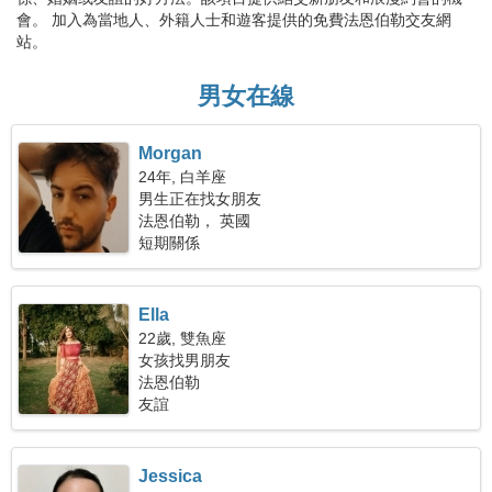
會。 加入為當地人、外籍人士和遊客提供的免費法恩伯勒交友網
站。
男女在線
Morgan
24年, 白羊座
男生正在找女朋友
法恩伯勒， 英國
短期關係
Ella
22歲, 雙魚座
女孩找男朋友
法恩伯勒
友誼
Jessica