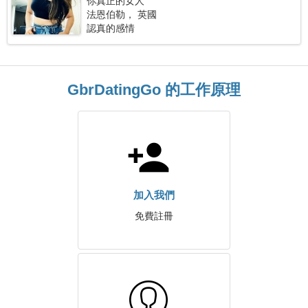
你真正的女人
法恩伯勒， 英國
認真的感情
GbrDatingGo 的工作原理
加入我們
免費註冊