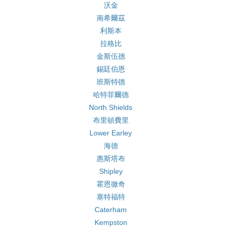
沃金
南希爾茲
利斯本
拉格比
金斯伍德
錫廷伯恩
班斯特德
哈特菲爾德
North Shields
布里頓費里
Lower Earley
海德
惠斯塔布
Shipley
霍恩徹奇
塞特福特
Caterham
Kempston