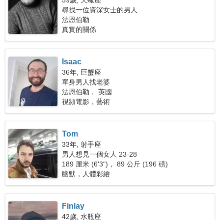
59歲, 天蠍座
尋找一位資深女士的男人
法恩伯勒
真實的關係
Isaac
36年, 巨蟹座
單身男人找老婆
法恩伯勒， 英國
視頻電影，藝術
Tom
33年, 射手座
男人想見一個女人 23-28
189 厘米 (6'3")， 89 公斤 (196 磅)
幽默，人體彩繪
Finlay
42歲, 水瓶座