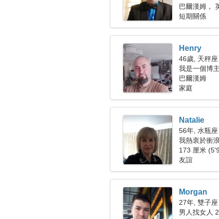
巴爾漢姆， 
短期關係
Henry
46歲, 天秤座
我是一個博
巴爾漢姆
家庭
Natalie
56年, 水瓶座
我熱衷於衝
173 厘米 (5'
友誼
Morgan
27年, 雙子座
男人找女人 24