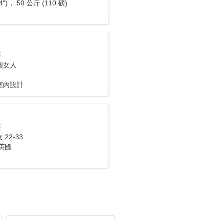
4")， 50 公斤 (110 磅)
座
個女人
室內設計
座
22-33
英國