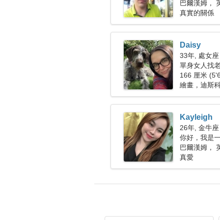
巴爾漢姆， 
真實的關係
Daisy
33年, 處女座
單身女人找老公
166 厘米 (5'
繪畫，迪斯
Kayleigh
26年, 金牛座
你好，我是
巴爾漢姆， 
真愛