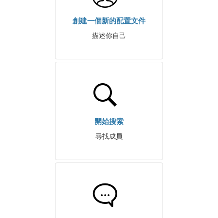
創建一個新的配置文件
描述你自己
開始搜索
尋找成員