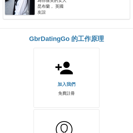
為你微笑的女人
昆布蘭， 英國
友誼
GbrDatingGo 的工作原理
加入我們
免費註冊