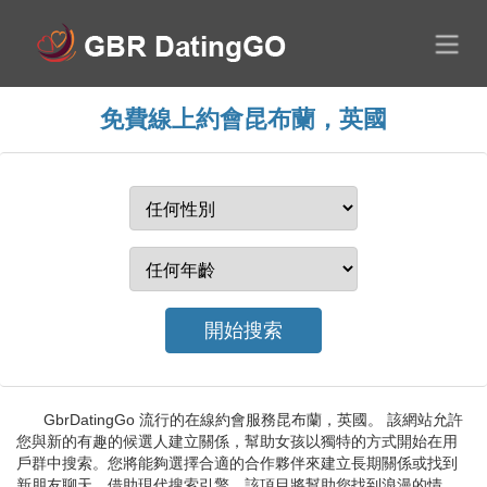
免費線上約會昆布蘭，英國
GbrDatingGo 流行的在線約會服務昆布蘭，英國。 該網站允許
您與新的有趣的候選人建立關係，幫助女孩以獨特的方式開始在用
戶群中搜索。您將能夠選擇合適的合作夥伴來建立長期關係或找到
新朋友聊天。借助現代搜索引擎，該項目將幫助您找到浪漫的情