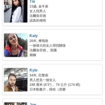
Tia
23歲, 金牛座
女人找男人
法爾洛菲德
認真的感情
Katy
26年, 摩羯座
一個偉大的女人尋找關係
法爾洛菲德， 英國
婚姻
Kyle
34年, 巨蟹座
男人想見一個女人
188 厘米 (6'3")， 79 公斤 (174 磅)
日本動畫片，嘻哈（音樂
Joe