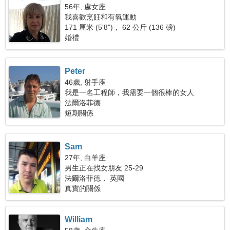
56年, 處女座
我喜歡烹飪和有氧運動
171 厘米 (5'8")， 62 公斤 (136 磅)
婚禮
Peter
46歲, 射手座
我是一名工程師，我需要一個很棒的女人
法爾洛菲德
短期關係
Sam
27年, 白羊座
男生正在找女朋友 25-29
法爾洛菲德， 英國
真實的關係
William