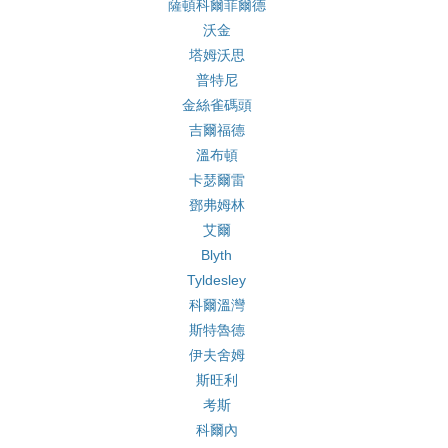
薩頓科爾菲爾德
沃金
塔姆沃思
普特尼
金絲雀碼頭
吉爾福德
溫布頓
卡瑟爾雷
鄧弗姆林
艾爾
Blyth
Tyldesley
科爾溫灣
斯特魯德
伊夫舍姆
斯旺利
考斯
科爾內