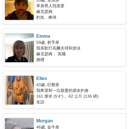
35歲, 雙魚座
單身男人找老婆
赫克瑟姆
釣魚，棒球
Emma
59歲, 射手座
我喜歡打高爾夫球和游泳
赫克瑟姆， 英國
婚禮
Ellen
43歲, 巨蟹座
我希望和一位親愛的朋友約會
161 厘米 (5'4")， 62 公斤 (136 磅)
友誼
Morgan
46歲, 金牛座