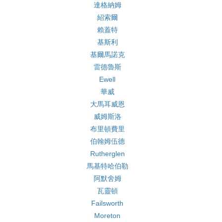
達格納姆
紹索爾
賴蓋特
基斯利
基爾馬諾克
雷德魯斯
Ewell
華威
大馬耳威恩
威姆斯洛
布里頓費里
伯翰姆伍德
Rutherglen
馬基特哈伯勒
阿默舍姆
瓦靈頓
Failsworth
Moreton