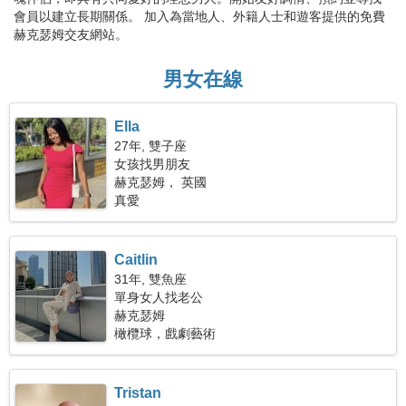
會員以建立長期關係。 加入為當地人、外籍人士和遊客提供的免費
赫克瑟姆交友網站。
男女在線
Ella
27年, 雙子座
女孩找男朋友
赫克瑟姆， 英國
真愛
Caitlin
31年, 雙魚座
單身女人找老公
赫克瑟姆
橄欖球，戲劇藝術
Tristan