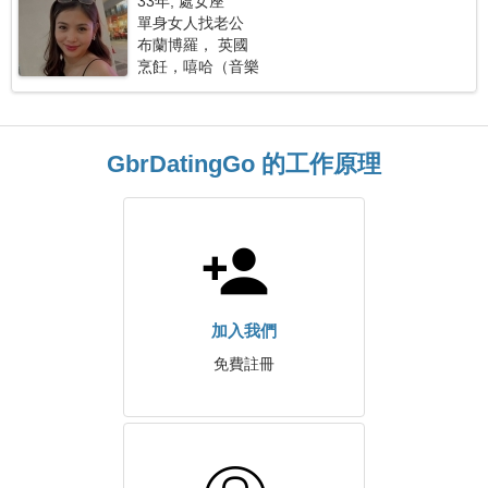
33年, 處女座
單身女人找老公
布蘭博羅， 英國
烹飪，嘻哈（音樂
GbrDatingGo 的工作原理
加入我們
免費註冊