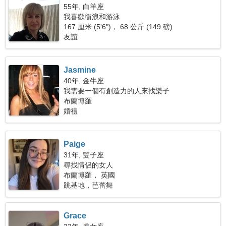
55年, 白羊座
我喜歡衝浪和游泳
167 厘米 (5'6")， 68 公斤 (149 磅)
友誼
Jasmine
40年, 金牛座
我需要一個有創造力的人來找樂子
布蘭博羅
婚禮
Paige
31年, 雙子座
尋找情侶的女人
布蘭博羅， 英國
跳基地，芭蕾舞
Grace