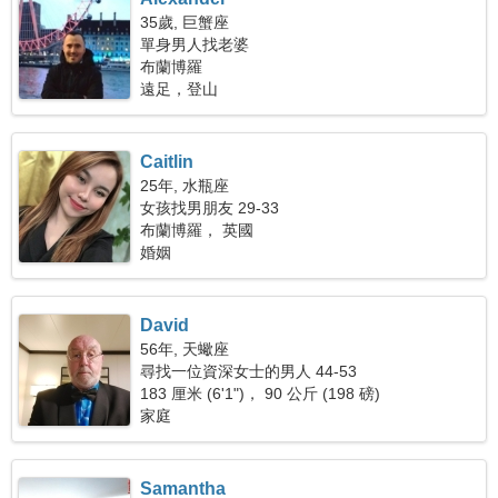
35歲, 巨蟹座
單身男人找老婆
布蘭博羅
遠足，登山
Caitlin
25年, 水瓶座
女孩找男朋友 29-33
布蘭博羅， 英國
婚姻
David
56年, 天蠍座
尋找一位資深女士的男人 44-53
183 厘米 (6'1")， 90 公斤 (198 磅)
家庭
Samantha