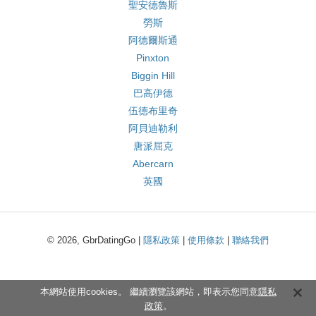
聖安德魯斯
勞斯
阿德爾斯通
Pinxton
Biggin Hill
巴高伊德
伍德布里奇
阿貝迪勒利
唐派屈克
Abercarn
英國
© 2026, GbrDatingGo |
隱私政策
|
使用條款
|
聯絡我們
本網站使用cookies。 繼續瀏覽該網站，即表示您同意
隱私
政策
。