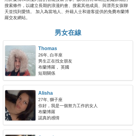
搜索條件，以建立長期的浪漫約會、搜索其他成員、與漂亮女孩聊
天並找到愛情。 加入為當地人、外籍人士和遊客提供的免費布蘭博
羅交友網站。
男女在線
Thomas
26年, 白羊座
男生正在找女朋友
布蘭博羅， 英國
短期關係
Alisha
27年, 獅子座
你好，我是一個努力工作的女人
布蘭博羅
認真的感情