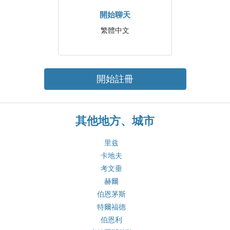
開始聊天
繁體中文
開始註冊
其他地方、城市
里兹
卡地夫
考文垂
赫爾
伯恩茅斯
特爾福德
伯恩利