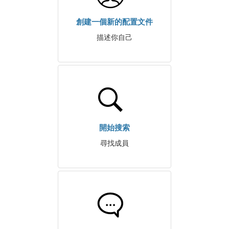
創建一個新的配置文件
描述你自己
開始搜索
尋找成員