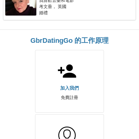
我喜歡音樂和電影
考文垂， 英國
婚禮
GbrDatingGo 的工作原理
加入我們
免費註冊