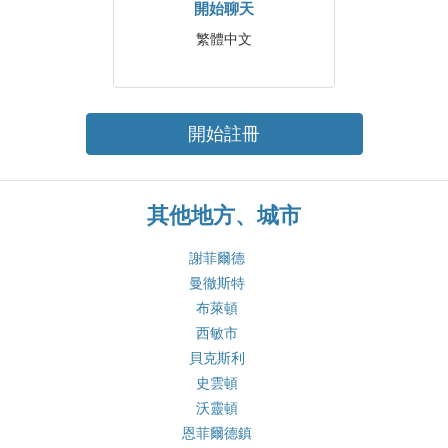
開始聊天
繁體中文
開始註冊
其他地方、城市
謝菲爾德
曼徹斯特
布萊頓
西敏市
貝克斯利
史雲頓
沃靈頓
恩菲爾德鎮