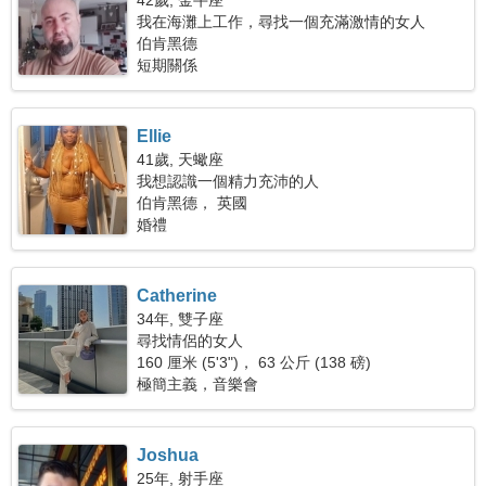
42歲, 金牛座
我在海灘上工作，尋找一個充滿激情的女人
伯肯黑德
短期關係
Ellie
41歲, 天蠍座
我想認識一個精力充沛的人
伯肯黑德， 英國
婚禮
Catherine
34年, 雙子座
尋找情侶的女人
160 厘米 (5'3")， 63 公斤 (138 磅)
極簡主義，音樂會
Joshua
25年, 射手座