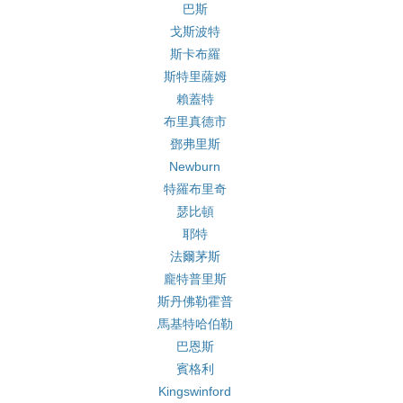
巴斯
戈斯波特
斯卡布羅
斯特里薩姆
賴蓋特
布里真德市
鄧弗里斯
Newburn
特羅布里奇
瑟比頓
耶特
法爾茅斯
龐特普里斯
斯丹佛勒霍普
馬基特哈伯勒
巴恩斯
賓格利
Kingswinford