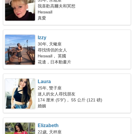
55年, 水瓶座
我喜歡高爾夫和冥想
Heswall
真愛
Izzy
30年, 天蠍座
尋找情侶的女人
Heswall， 英國
花邊，日本動畫片
Laura
25年, 雙子座
迷人的女人尋找朋友
174 厘米 (5'9")， 55 公斤 (121 磅)
婚姻
Elizabeth
22歲, 天秤座