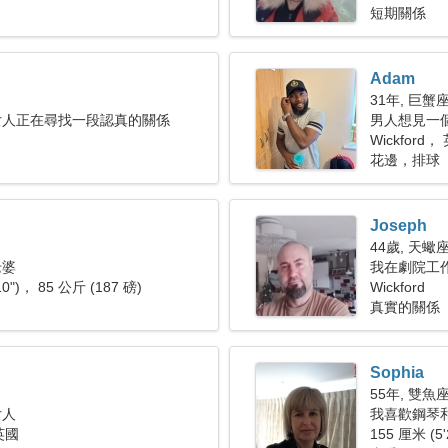
短期關係
Adam
31年, 巨蟹
女人正在尋找一段認真的關係
男人想見一
Wickford，
花邊，排球
Joseph
44歲, 天蠍
老婆
我在劇院工
10")， 85 公斤 (187 磅)
Wickford
真實的關係
Sophia
55年, 雙魚
女人
我喜歡鋼琴
 英國
155 厘米 (5'