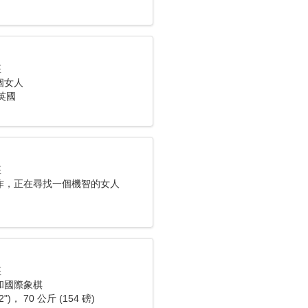
座
個女人
 英國
座
作，正在尋找一個機智的女人
座
和國際象棋
2")， 70 公斤 (154 磅)