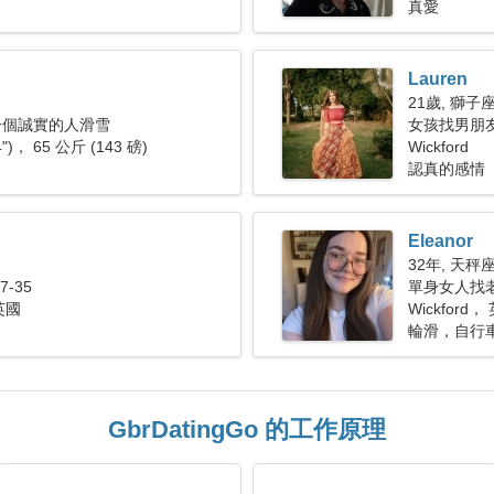
真愛
Lauren
21歲, 獅子
一個誠實的人滑雪
女孩找男朋
4")， 65 公斤 (143 磅)
Wickford
認真的感情
Eleanor
32年, 天秤
-35
單身女人找
 英國
Wickford，
輪滑，自行
GbrDatingGo 的工作原理