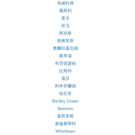
海威科姆
佩斯利
霍夫
班戈
斯坦斯
鄧弗里斯
奧爾特靈厄姆
龐蒂浦
布里德靈頓
比斯特
溫莎
利奇菲爾德
哈彭登
Bartley Green
Seaham
泰恩茅斯
賽倫賽斯特
Whickham