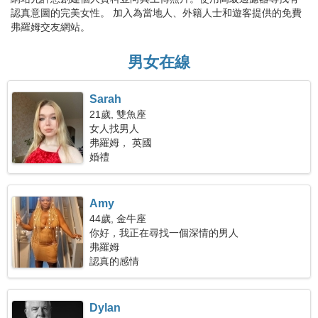
認真意圖的完美女性。 加入為當地人、外籍人士和遊客提供的免費
弗羅姆交友網站。
男女在線
Sarah
21歲, 雙魚座
女人找男人
弗羅姆， 英國
婚禮
Amy
44歲, 金牛座
你好，我正在尋找一個深情的男人
弗羅姆
認真的感情
Dylan