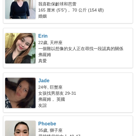
我喜歡保齡球和芭蕾
165 厘米 (5'5")， 70 公斤 (154 磅)
婚姻
Erin
22歲, 天秤座
一個難以想像的女人正在尋找一段認真的關係
弗羅姆
真愛
Jade
24年, 巨蟹座
女孩找男朋友 29-31
弗羅姆， 英國
友誼
Phoebe
35歲, 獅子座