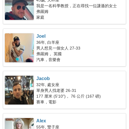
43歲, 天秤座
我是一名科學教授，正在尋找一位謙遜的女士
弗羅姆
家庭
Joel
36年, 白羊座
男人想見一個女人 27-33
弗羅姆， 英國
汽車，音樂會
Jacob
32年, 處女座
單身男人找老婆 26-31
177 厘米 (5'10")， 76 公斤 (167 磅)
賽車，電影
Alex
55年, 雙子座