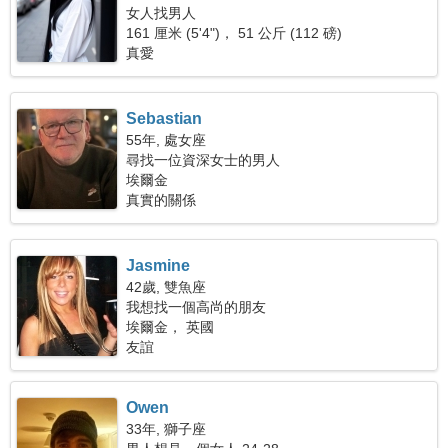
女人找男人
161 厘米 (5'4")， 51 公斤 (112 磅)
真愛
Sebastian
55年, 處女座
尋找一位資深女士的男人
埃爾金
真實的關係
Jasmine
42歲, 雙魚座
我想找一個高尚的朋友
埃爾金， 英國
友誼
Owen
33年, 獅子座