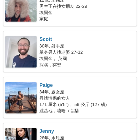
22歲, 摩羯座
男生正在找女朋友 22-29
埃爾金
家庭
Scott
36年, 射手座
單身男人找老婆 27-32
埃爾金， 英國
採購，冥想
Paige
34年, 處女座
尋找情侶的女人
171 厘米 (5'8")， 58 公斤 (127 磅)
跳基地，嘻哈（音樂
Jenny
26年, 水瓶座