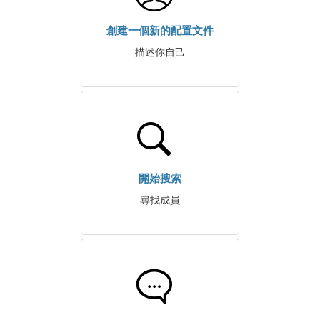
創建一個新的配置文件
描述你自己
開始搜索
尋找成員