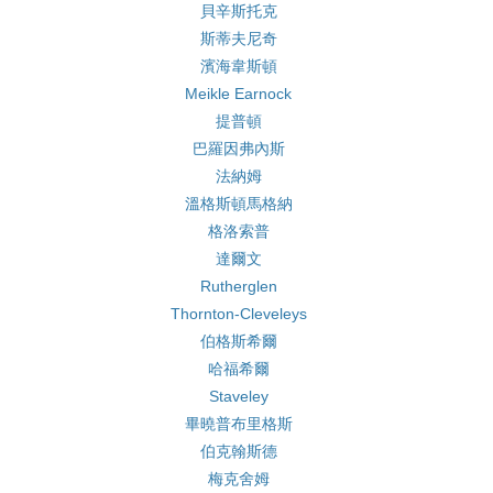
貝辛斯托克
斯蒂夫尼奇
濱海韋斯頓
Meikle Earnock
提普頓
巴羅因弗內斯
法納姆
溫格斯頓馬格納
格洛索普
達爾文
Rutherglen
Thornton-Cleveleys
伯格斯希爾
哈福希爾
Staveley
畢曉普布里格斯
伯克翰斯德
梅克舍姆