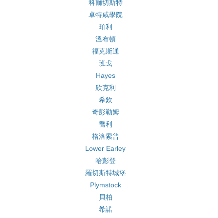
科爾切斯特
卓特咸學院
珀利
溫布頓
福克斯通
班戈
Hayes
欣克利
希欽
奇彭勒姆
喬利
格洛索普
Lower Earley
哈彭登
羅切斯特城堡
Plymstock
貝柏
希諾