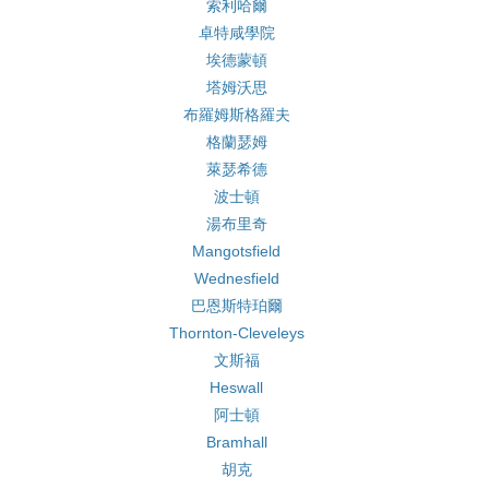
索利哈爾
卓特咸學院
埃德蒙頓
塔姆沃思
布羅姆斯格羅夫
格蘭瑟姆
萊瑟希德
波士頓
湯布里奇
Mangotsfield
Wednesfield
巴恩斯特珀爾
Thornton-Cleveleys
文斯福
Heswall
阿士頓
Bramhall
胡克