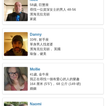
58歲, 巨蟹座
尋找一位資深女士的男人 48-56
濱海克拉克頓
家庭
Danny
33年, 射手座
單身男人找老婆
濱海克拉克頓， 英國
瑜伽，健美
Mollie
41歲, 金牛座
我正在尋找一個有愛心的人的樂趣
164 厘米 (5'5")， 68 公斤 (149 磅)
婚姻
Naomi