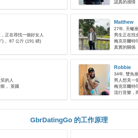
認真的感情
Matthew
27年, 天蠍
主，正在尋找一個好女人
男生正在找
3")， 87 公斤 (191 磅)
梅克菲爾特
真實的關係
Robbie
34年, 雙魚
微笑的人
男人想見一
斯， 英國
梅克菲爾特
流行音樂，
GbrDatingGo 的工作原理