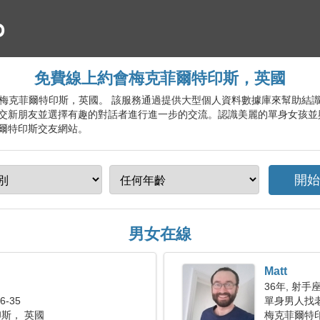
免費線上約會梅克菲爾特印斯，英國
線約會服務梅克菲爾特印斯，英國。 該服務通過提供大型個人資料數據庫來幫助
交新朋友並選擇有趣的對話者進行進一步的交流。認識美麗的單身女孩並
爾特印斯交友網站。
男女在線
Matt
36年, 射手
-35
單身男人找
斯， 英國
梅克菲爾特