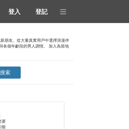
登入
登記
結識新朋友。從大量真實用戶中選擇浪漫伴
與各個年齡段的男人調情。 加入為當地
座
老婆
印斯