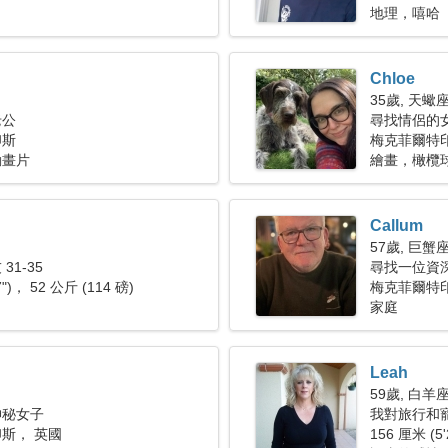
地理，嘻哈
Chloe
35歲, 天蠍
老公
尋找情侶的
印斯
梅克菲爾特
動畫片
繪畫，橄欖
Callum
57歲, 巨蟹
31-35
尋找一位資深
7")， 52 公斤 (114 磅)
梅克菲爾特
家庭
Leah
59歲, 白羊
神秘女子
我對旅行和
斯， 英國
156 厘米 (5'