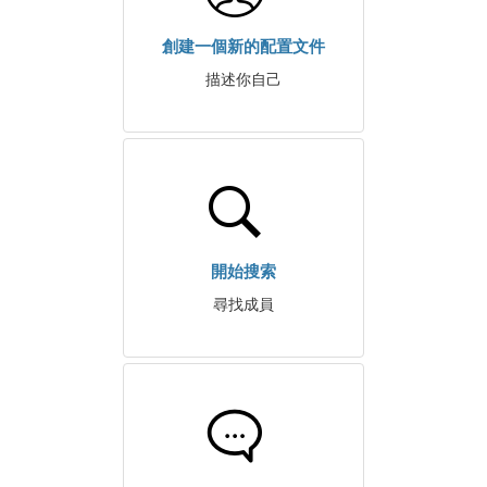
創建一個新的配置文件
描述你自己
開始搜索
尋找成員