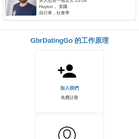
男人想見一個女人 23-28
Huyton， 英國
自行車，社會學
GbrDatingGo 的工作原理
加入我們
免費註冊