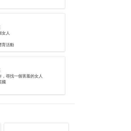
座
個女人
體育活動
座
作，尋找一個害羞的女人
 英國