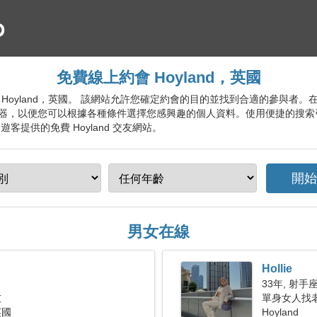
免費線上約會 Hoyland，英國
約會服務 Hoyland，英國。 該網站允許您確定約會的目的並找到合適的參與
器，以便您可以根據各種條件選擇您感興趣的個人資料。使用便捷的搜索
客提供的免費 Hoyland 交友網站。
男女在線
Hollie
33年, 射手
友
單身女人找老公
英國
Hoyland