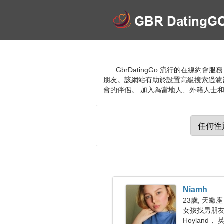
GbrDatingGo 流行的在線
朋友。該網站有助於設置高級搜索過濾
會的伴侶。 加入為當地人、外籍人士和遊
Niamh
23歲, 天蠍座
女孩找男朋
Hoyland， 