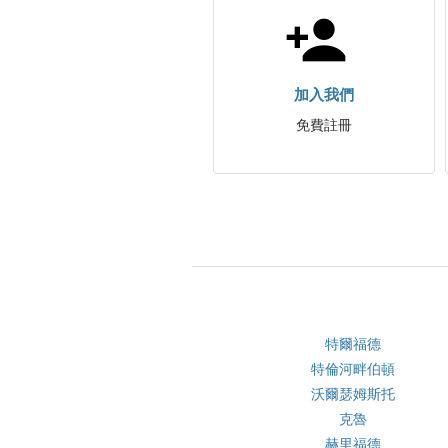
加入我們
免費註冊
特爾福德
特倫河畔伯頓
沃爾瑟姆斯托
克魯
赫里福德