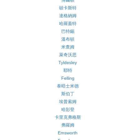
博爾頓
頓卡斯特
達格納姆
哈羅蓋特
巴特錫
溫布頓
米查姆
萊奇沃思
Tyldesley
耶特
Felling
泰晤士米德
斯伯丁
埃普索姆
哈彭登
卡里克弗格斯
弗羅姆
Emsworth