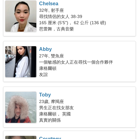
Chelsea
32年, 射手座
尋找情侶的女人 38-39
165 厘米 (5'5")， 62 公斤 (136 磅)
芭蕾舞，古典音樂
Abby
27年, 雙魚座
一個敏感的女人正在尋找一個合作夥伴
康格爾頓
友誼
Toby
23歲, 摩羯座
男生正在找女朋友
康格爾頓， 英國
真實的關係
Courtney