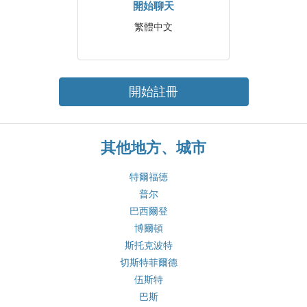
開始聊天
繁體中文
開始註冊
其他地方、城市
特爾福德
普尔
巴西爾登
博爾頓
斯托克波特
切斯特菲爾德
伍斯特
巴斯