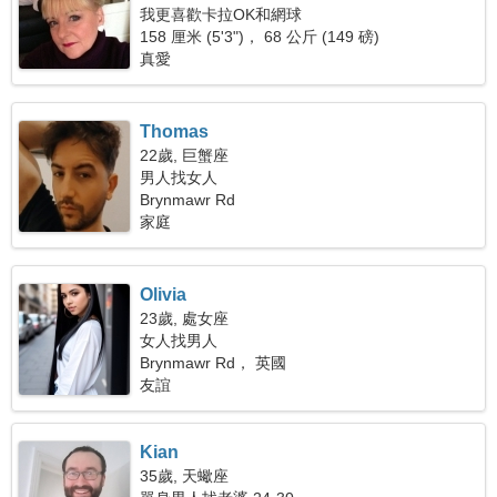
我更喜歡卡拉OK和網球
158 厘米 (5'3")， 68 公斤 (149 磅)
真愛
Thomas
22歲, 巨蟹座
男人找女人
Brynmawr Rd
家庭
Olivia
23歲, 處女座
女人找男人
Brynmawr Rd， 英國
友誼
Kian
35歲, 天蠍座