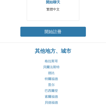
開始聊天
繁體中文
開始註冊
其他地方、城市
格拉斯哥
貝爾法斯特
德比
特爾福德
普尔
巴西爾登
索爾福德
貝德福德