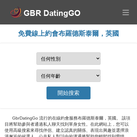
免費線上約會布羅德斯泰爾，英國
GbrDatingGo 流行的在線約會服務布羅德斯泰爾，英國。 該項
目將幫助參與者通過私人聊天找到單身女性。在此網站上，您可以
使用高級搜索來尋找伴侶、建立認真的關係、表現出興趣並選擇浪
漫邂逅的候選人。公共私人對話中的溝通將幫助您輕鬆找到愛情。