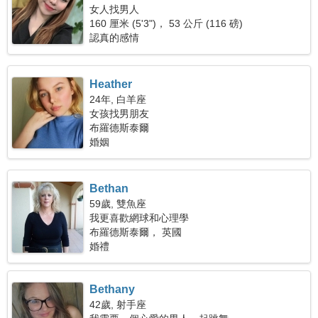
女人找男人
160 厘米 (5'3")， 53 公斤 (116 磅)
認真的感情
Heather
24年, 白羊座
女孩找男朋友
布羅德斯泰爾
婚姻
Bethan
59歲, 雙魚座
我更喜歡網球和心理學
布羅德斯泰爾， 英國
婚禮
Bethany
42歲, 射手座