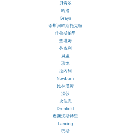
貝肯翠
哈洛
Grays
蒂斯河畔斯托克頓
什魯斯伯里
查塔姆
芬奇利
貝里
班戈
拉內利
Newburn
比林漢姆
溫莎
坎伯恩
Dronfield
奧斯沃斯特里
Lancing
勞斯