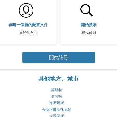
創建一個新的配置文件
開始搜索
描述你自己
尋找成員
開始註冊
其他地方、城市
萊斯特
史雲頓
海斯廷斯
蒂斯河畔斯托克頓
大雅茅斯