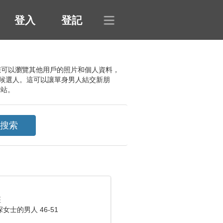
登入
登記
。您可以瀏覽其他用戶的照片和個人資料，
候選人。這可以讓單身男人結交新朋
網站。
座
女士的男人 46-51