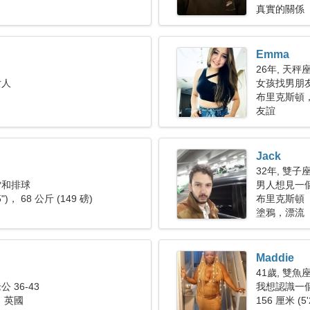
真實的關係
Emma
26年, 天秤
女人
女孩找男朋
布里克斯頓，
友誼
Jack
32年, 雙子
雪和排球
男人想見一個女
5")， 68 公斤 (149 磅)
布里克斯頓
塗鴉，漂流
Maddie
41歲, 雙魚
 36-43
我想認識一
 英國
156 厘米 (5'