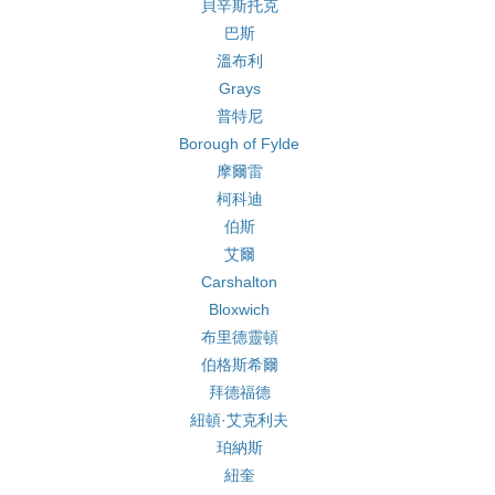
貝辛斯托克
巴斯
溫布利
Grays
普特尼
Borough of Fylde
摩爾雷
柯科迪
伯斯
艾爾
Carshalton
Bloxwich
布里德靈頓
伯格斯希爾
拜德福德
紐頓·艾克利夫
珀納斯
紐奎