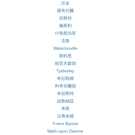
沃金
羅奇代爾
切斯特
佩斯利
什魯斯伯里
克魯
Waterlooville
朗科恩
格雷夫森德
Tyldesley
奇彭勒姆
利奇菲爾德
奇切斯特
紐敦納茲
考斯
法弗舍姆
Friern Barnet
Wath upon Dearne