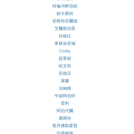
特倫河畔伯頓
頓卡斯特
切斯特菲爾德
艾爾斯伯里
拉格比
韋林加登城
Corby
提普頓
哈文特
安德沃
萊蘭
法納姆
牛頓阿伯特
雷利
阿伯代爾
康斯特
斯丹佛勒霍普
伍德格林