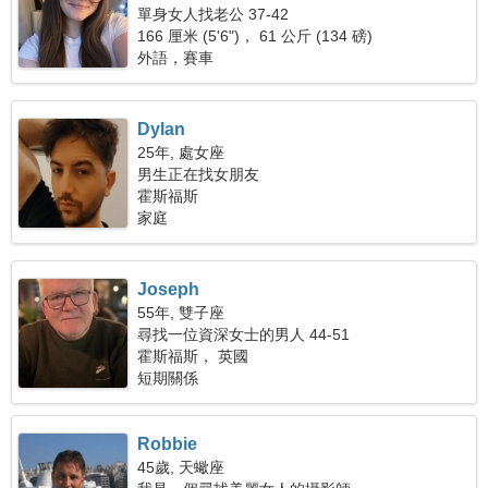
單身女人找老公 37-42
166 厘米 (5'6")， 61 公斤 (134 磅)
外語，賽車
Dylan
25年, 處女座
男生正在找女朋友
霍斯福斯
家庭
Joseph
55年, 雙子座
尋找一位資深女士的男人 44-51
霍斯福斯， 英國
短期關係
Robbie
45歲, 天蠍座