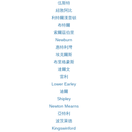
伍斯特
紐敦阿比
利特爾漢普頓
布特爾
索爾茲伯里
Newburn
惠特利灣
埃克爾斯
布里格豪斯
達爾文
雷利
Lower Earley
迪爾
Shipley
Newton Mearns
亞特利
波茨萊德
Kingswinford