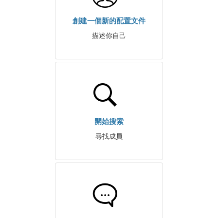
創建一個新的配置文件
描述你自己
開始搜索
尋找成員