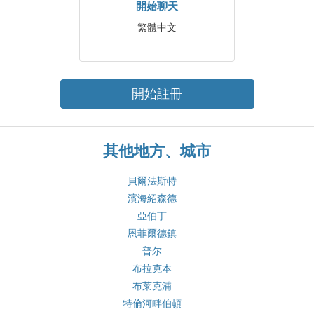
開始聊天
繁體中文
開始註冊
其他地方、城市
貝爾法斯特
濱海紹森德
亞伯丁
恩菲爾德鎮
普尔
布拉克本
布莱克浦
特倫河畔伯頓