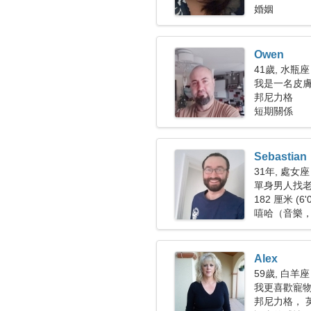
婚姻
Owen
41歲, 水瓶座
我是一名皮
女人
邦尼力格
短期關係
Sebastian
31年, 處女座
單身男人找老婆
182 厘米 (6'
嘻哈（音樂
Alex
59歲, 白羊座
我更喜歡寵
邦尼力格， 