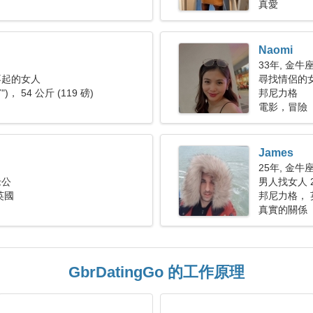
真愛
Naomi
33年, 金牛
不起的女人
尋找情侶的
7")， 54 公斤 (119 磅)
邦尼力格
電影，冒險
James
25年, 金牛
老公
男人找女人 2
英國
邦尼力格， 
真實的關係
GbrDatingGo 的工作原理