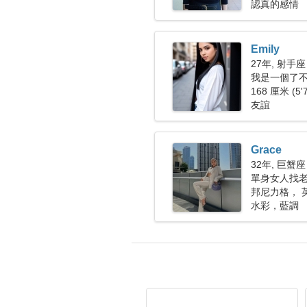
認真的感情
Emily
27年, 射手座
我是一個了
168 厘米 (5'
友誼
Grace
32年, 巨蟹座
單身女人找
邦尼力格， 
水彩，藍調