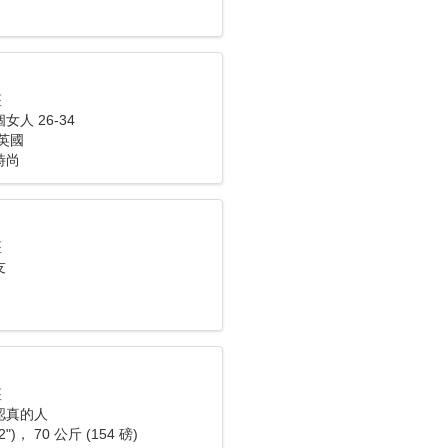
座
人 26-34
英國
時尚
座
友
座
認真的人
2")， 70 公斤 (154 磅)