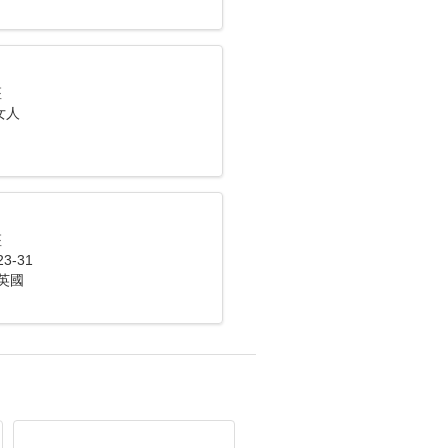
座
女人
座
3-31
英國