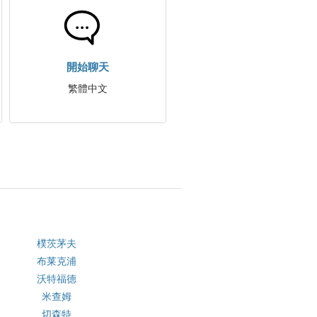
開始聊天
繁體中文
樸茨茅夫
布莱克浦
沃特福德
米查姆
切森特