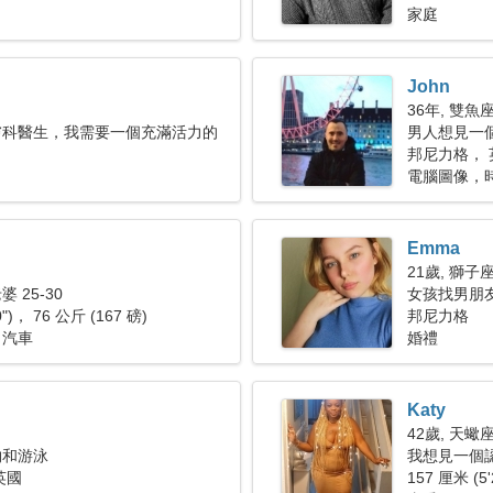
家庭
John
36年, 雙魚
膚科醫生，我需要一個充滿活力的
男人想見一個女
邦尼力格， 
電腦圖像，
Emma
21歲, 獅子
 25-30
女孩找男朋
0")， 76 公斤 (167 磅)
邦尼力格
，汽車
婚禮
Katy
42歲, 天蠍
物和游泳
我想見一個
英國
157 厘米 (5'